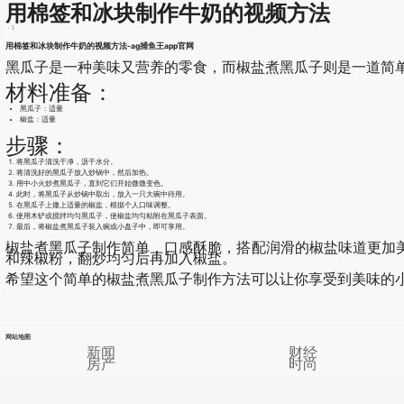
用棉签和冰块制作牛奶的视频方法
用棉签和冰块制作牛奶的视频方法-ag捕鱼王app官网
黑瓜子是一种美味又营养的零食，而椒盐煮黑瓜子则是一道简
材料准备：
黑瓜子：适量
椒盐：适量
步骤：
将黑瓜子清洗干净，沥干水分。
将清洗好的黑瓜子放入炒锅中，然后加热。
用中小火炒煮黑瓜子，直到它们开始微微变色。
此时，将黑瓜子从炒锅中取出，放入一只大碗中待用。
在黑瓜子上撒上适量的椒盐，根据个人口味调整。
使用木铲或搅拌均匀黑瓜子，使椒盐均匀粘附在黑瓜子表面。
最后，将椒盐煮黑瓜子装入碗或小盘子中，即可享用。
椒盐煮黑瓜子制作简单，口感酥脆，搭配润滑的椒盐味道更加
和辣椒粉，翻炒均匀后再加入椒盐。
希望这个简单的椒盐煮黑瓜子制作方法可以让你享受到美味的
网站地图
新闻
财经
房产
时尚