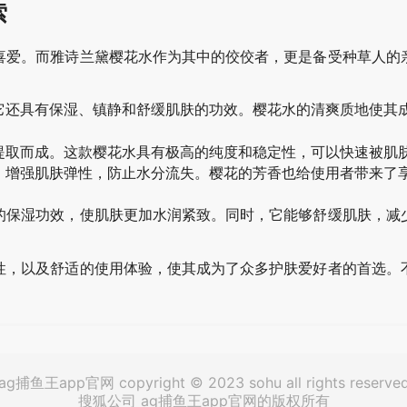
索
喜爱。而雅诗兰黛樱花水作为其中的佼佼者，更是备受种草人的
它还具有保湿、镇静和舒缓肌肤的功效。樱花水的清爽质地使其
提取而成。这款樱花水具有极高的纯度和稳定性，可以快速被肌
，增强肌肤弹性，防止水分流失。樱花的芳香也给使用者带来了
的保湿功效，使肌肤更加水润紧致。同时，它能够舒缓肌肤，减
性，以及舒适的使用体验，使其成为了众多护肤爱好者的首选。
ag捕鱼王app官网 copyright © 2023 sohu all rights reserve
搜狐公司 ag捕鱼王app官网的版权所有