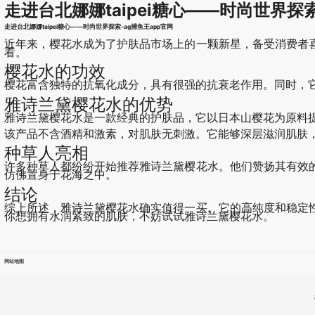
走进台北娜娜taipei糖心——时尚世界探
走进台北娜娜taipei糖心——时尚世界探索-ag捕鱼王app官网
近年来，樱花水成为了护肤品市场上的一颗新星，备受消费者
看。
樱花水的功效
樱花富含独特的抗氧化成分，具有很强的抗衰老作用。同时，
雅诗兰黛樱花水的优势
雅诗兰黛樱花水是一款经典的护肤品，它以日本山樱花为原料
该产品不含酒精和激素，对肌肤无刺激。它能够深层滋润肌肤
种草人亮相
许多种草人都纷纷开始推荐雅诗兰黛樱花水。他们赞扬其有效
仿佛置身于花海之中。
结论
综上所述，雅诗兰黛樱花水确实值得一买。它的高纯度和稳定
你想拥有水润紧致的肌肤，不妨试试雅诗兰黛樱花水。
网站地图