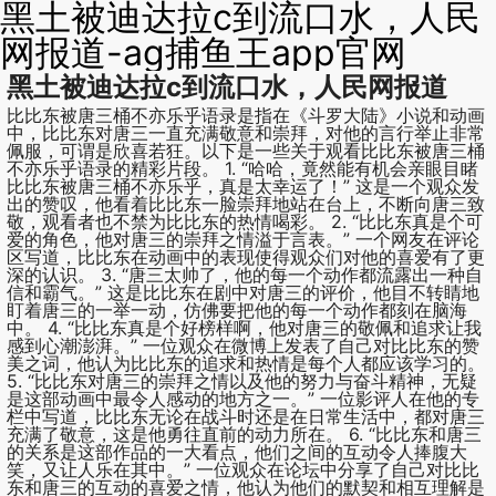
黑土被迪达拉c到流口水，人民
网报道-ag捕鱼王app官网
黑土被迪达拉c到流口水，人民网报道
比比东被唐三桶不亦乐乎语录是指在《斗罗大陆》小说和动画
中，比比东对唐三一直充满敬意和崇拜，对他的言行举止非常
佩服，可谓是欣喜若狂。以下是一些关于观看比比东被唐三桶
不亦乐乎语录的精彩片段。 1. “哈哈，竟然能有机会亲眼目睹
比比东被唐三桶不亦乐乎，真是太幸运了！” 这是一个观众发
出的赞叹，他看着比比东一脸崇拜地站在台上，不断向唐三致
敬，观看者也不禁为比比东的热情喝彩。 2. “比比东真是个可
爱的角色，他对唐三的崇拜之情溢于言表。” 一个网友在评论
区写道，比比东在动画中的表现使得观众们对他的喜爱有了更
深的认识。 3. “唐三太帅了，他的每一个动作都流露出一种自
信和霸气。” 这是比比东在剧中对唐三的评价，他目不转睛地
盯着唐三的一举一动，仿佛要把他的每一个动作都刻在脑海
中。 4. “比比东真是个好榜样啊，他对唐三的敬佩和追求让我
感到心潮澎湃。” 一位观众在微博上发表了自己对比比东的赞
美之词，他认为比比东的追求和热情是每个人都应该学习的。
5. “比比东对唐三的崇拜之情以及他的努力与奋斗精神，无疑
是这部动画中最令人感动的地方之一。” 一位影评人在他的专
栏中写道，比比东无论在战斗时还是在日常生活中，都对唐三
充满了敬意，这是他勇往直前的动力所在。 6. “比比东和唐三
的关系是这部作品的一大看点，他们之间的互动令人捧腹大
笑，又让人乐在其中。” 一位观众在论坛中分享了自己对比比
东和唐三的互动的喜爱之情，他认为他们的默契和相互理解是