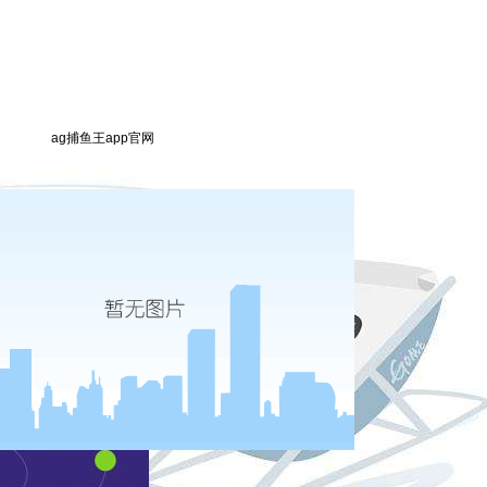
ag捕鱼王app官网
>
ag捕鱼王app官网的产品中心
>
背管、背钢铁系列
底盘系列
组合配套系列
背管、背钢铁系列
办公转椅配件组合系列
转盘系列
背框系列
脚架系列
沙发关节架系列
公司新闻
行业新闻