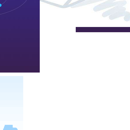
english