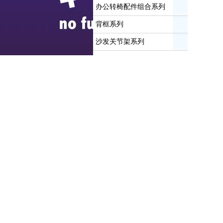
办公转椅配件组合系列
背框系列
沙发关节架系列