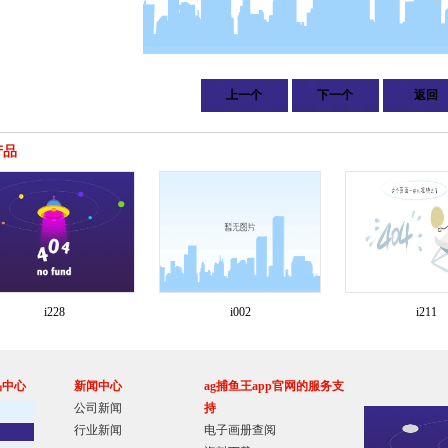
上一个
下一个
返回
产品
i228
i002
i211
品中心
新闻中心
ag捕鱼王app官网的服务支
公司新闻
持
行业新闻
电子画册查阅