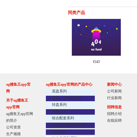
同类产品
f143
ag捕鱼王app官
ag捕鱼王app官网的产品中心
新闻中心
网
底盘系列
公司新闻
背管、背钢铁系列
行业新闻
关于ag捕鱼王
转盘系列
app官网
招聘信息
脚架系列
ag捕鱼王app官网
招聘介绍
组合配套系列
的简介
在线应聘
办公转椅配件组合系列
公司资质
背框系列
生产规模