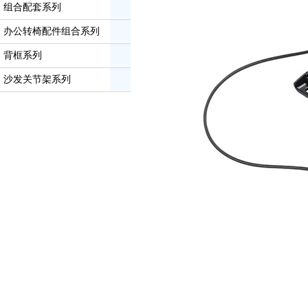
组合配套系列
办公转椅配件组合系列
背框系列
沙发关节架系列