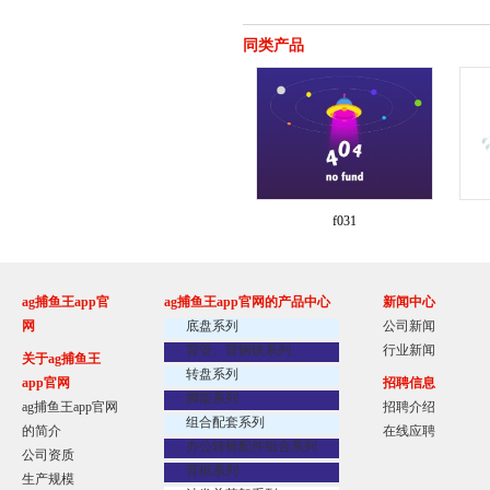
同类产品
f031
ag捕鱼王app官
ag捕鱼王app官网的产品中心
新闻中心
网
底盘系列
公司新闻
背管、背钢铁系列
行业新闻
关于ag捕鱼王
转盘系列
app官网
招聘信息
脚架系列
ag捕鱼王app官网
招聘介绍
组合配套系列
的简介
在线应聘
办公转椅配件组合系列
公司资质
背框系列
生产规模